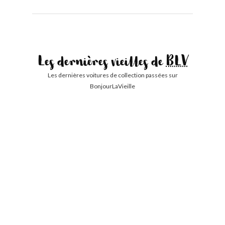
Les dernières vieilles de
BLV
Les dernières voitures de collection passées sur
BonjourLaVieille