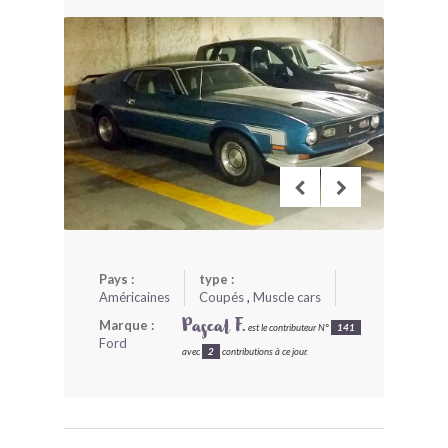
BONJOURLAVIEILLE ?
MODÈLES ET MARQUES
COMMENT FONCTIONNE BLV ?
Pays :
type :
Américaines
Coupés
,
Muscle cars
Marque :
Pascal F.
est le contributeur N°
141
Ford
avec
2
contributions à ce jour.