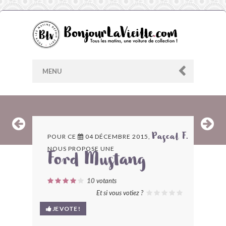
MENU
AU HASARD
POUR CE
04 DÉCEMBRE 2015,
Pascal F.
NOUS PROPOSE UNE
ARCHIVES
Ford Mustang
LES CONTRIBUTEURS
10
votants
Et si vous votiez ?
LE BLOG
JE VOTE !