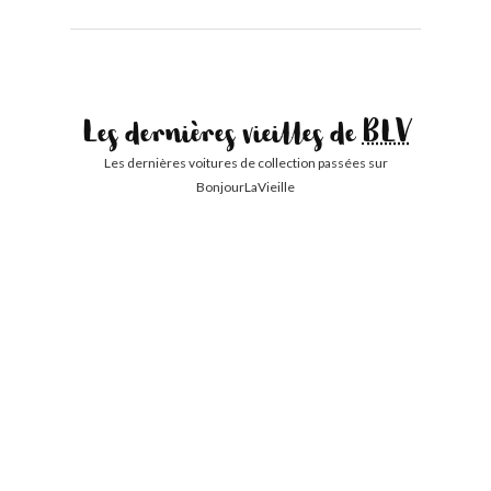
Les dernières vieilles de
BLV
Les dernières voitures de collection passées sur
BonjourLaVieille