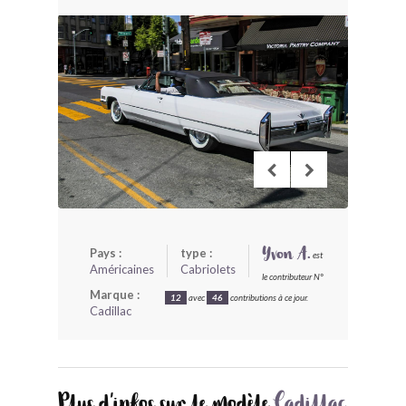
BONJOURLAVIEILLE ?
MODÈLES ET MARQUES
COMMENT FONCTIONNE BLV ?
Pays :
type :
Yvon A.
est
Américaines
Cabriolets
le contributeur N°
Marque :
12
avec
46
contributions à ce jour.
Cadillac