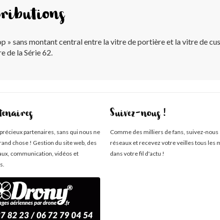
ributions
 » sans montant central entre la vitre de portière et la vitre de cu
e de la Série 62.
tenaires
Suivez-nous !
 précieux partenaires, sans qui nous ne
Comme des milliers de fans, suivez-nous 
rand chose ! Gestion du site web, des
réseaux et recevez votre veilles tous les 
aux, communication, vidéos et
dans votre fil d'actu !
s.