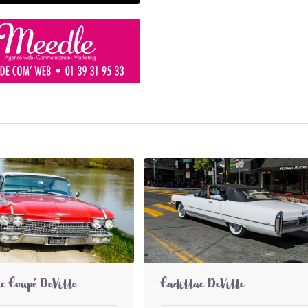
c Coupé DeVille
Cadillac DeVille