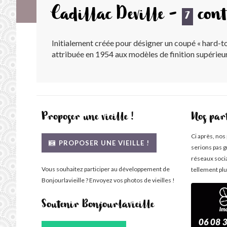
Cadillac Deville -
cont
7
Initialement créée pour désigner un coupé « hard-top
attribuée en 1954 aux modèles de finition supérieur
Proposer une vieille !
Nos par
Ci après, nos
PROPOSER UNE VIEILLE !
serions pas g
réseaux soci
Vous souhaitez participer au développement de
tellement plu
Bonjourlavieille ? Envoyez vos photos de vieilles !
Soutenir Bonjourlavieille