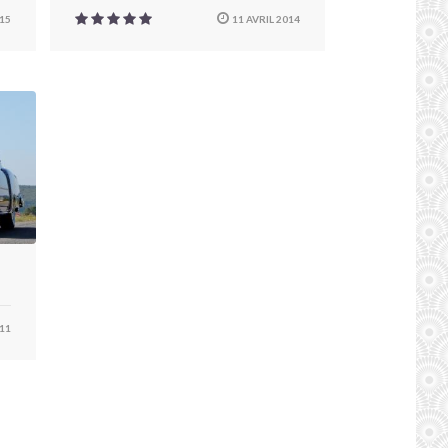
15
11 AVRIL 2014
11