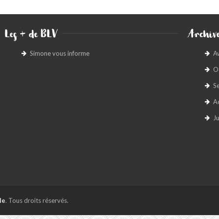
Les + de BLV
Archive
Simone vous informe
A
O
S
A
Ju
le
. Tous droits réservés.