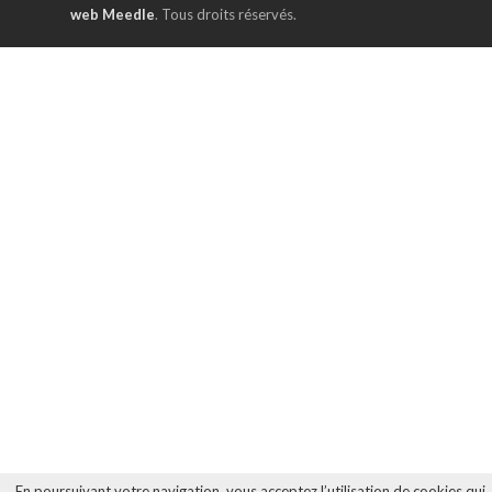
web Meedle
. Tous droits réservés.
En poursuivant votre navigation, vous acceptez l’utilisation de cookies qui