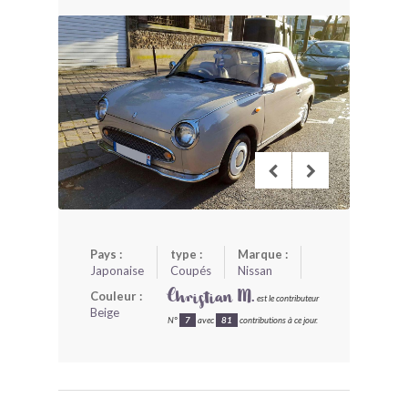
BONJOURLAVIEILLE ?
MODÈLES ET MARQUES
COMMENT FONCTIONNE BLV ?
Pays :
type :
Marque :
Japonaise
Coupés
Nissan
Couleur :
Christian M.
est le contributeur
Beige
N°
7
avec
81
contributions à ce jour.