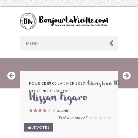
MENU
AU HASARD
POUR CE
05 JANVIER 2017,
Christian M.
NOUS PROPOSE UNE
ARCHIVES
Nissan Figaro
LES CONTRIBUTEURS
7
votants
Et si vous votiez ?
LE BLOG
JE VOTE !