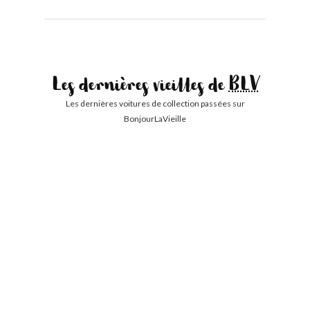
Les dernières vieilles de
BLV
Les dernières voitures de collection passées sur
BonjourLaVieille