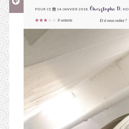
POUR CE
14 JANVIER 2018,
NO
Christophe D.
8
votants
Et si vous votiez ?