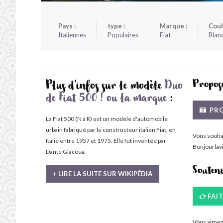
Pays :
type :
Marque :
Coul
Italiennes
Populaires
Fiat
Blan
Propose
Plus d'infos sur le modèle
Duo
de Fiat 500 ! ou la marque
:
PRO
La Fiat 500 (N à R) est un modèle d'automobile
urbain fabriqué par le constructeur italien Fiat, en
Vous souha
Italie entre 1957 et 1975. Elle fut inventée par
Bonjourlavi
Dante Giacosa.
Souten
+ LIRE LA SUITE SUR WIKIPÉDIA
FAI
Vous aimez 