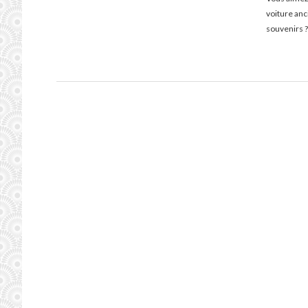
voiture an
souvenirs ?