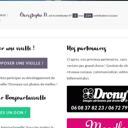
eur :
Christophe D.
est le contributeur N°
3
avec
214
contributions à ce jour.
c
r une vieille !
Nos partenaires
Ci après, nos précieux partenaires, sans
POSER UNE VIEILLE !
serions pas grand chose ! Gestion du si
réseaux sociaux, communication, vidéo
itez participer au développement de
tellement plus.
eille ? Envoyez vos photos de vieilles !
ir Bonjourlavieille
TES UN DON !
bonjourlavieille ? tous les matins la