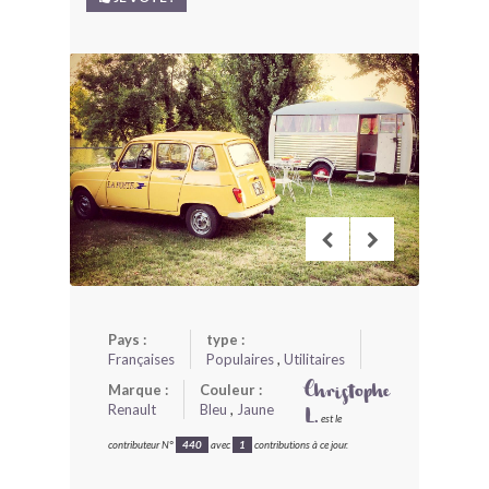
BONJOURLAVIEILLE ?
MODÈLES ET MARQUES
COMMENT FONCTIONNE BLV ?
Pays :
type :
Françaises
Populaires
,
Utilitaires
Marque :
Couleur :
Christophe
Renault
Bleu
,
Jaune
L.
est le
contributeur N°
440
avec
1
contributions à ce jour.