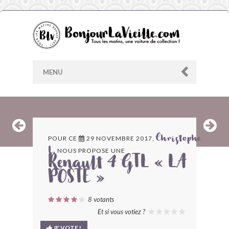
MENU
AU HASARD
POUR CE
29 NOVEMBRE 2017,
Christophe
NOUS PROPOSE UNE
L.
ARCHIVES
Renault 4 GTL « LA
POSTE »
LES CONTRIBUTEURS
8
votants
LE BLOG
Et si vous votiez ?
JE VOTE !