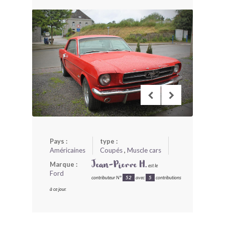
BONJOURLAVIEILLE ?
MODÈLES ET MARQUES
COMMENT FONCTIONNE BLV ?
Pays :
type :
Américaines
Coupés
,
Muscle cars
Marque :
Jean-Pierre H.
est le
Ford
contributeur N°
52
avec
5
contributions
à ce jour.