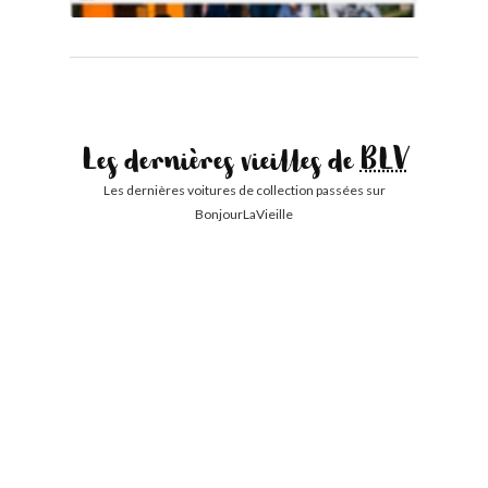
Les dernières vieilles de
BLV
Les dernières voitures de collection passées sur
BonjourLaVieille