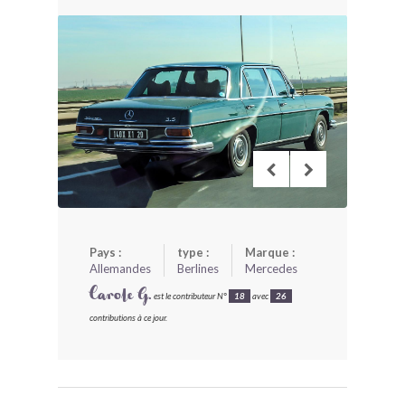
BONJOURLAVIEILLE ?
MODÈLES ET MARQUES
COMMENT FONCTIONNE BLV ?
Pays :
type :
Marque :
Allemandes
Berlines
Mercedes
Carole G.
est le contributeur N°
18
avec
26
contributions à ce jour.