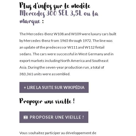
Plus d'infos sur le modèle
Mercedes 300 SEL 3,5L ou la
marque
:
The Mercedes-Benz W108 and W109 were luxury cars built
by Mercedes-Benz from 1965 through 1972. The line was
an update of the predecessor W111 and W112 fintail
sedans. The cars were successful in West Germany and in
export markets including North America and Southeast
Asia. During the seven-year production run, a total of
383,361 units were assembled.
+ LIRE LA SUITE SUR WIKIPÉDIA
Proposer une vieille !
PROPOSER UNE VIEILLE !
Vous souhaitez participer au développement de