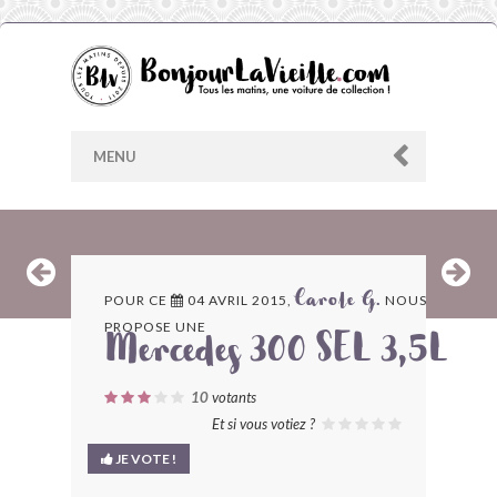
MENU
AU HASARD
POUR CE
04 AVRIL 2015,
NOUS
Carole G.
PROPOSE UNE
ARCHIVES
Mercedes 300 SEL 3,5L
LES CONTRIBUTEURS
10
votants
Et si vous votiez ?
LE BLOG
JE VOTE !