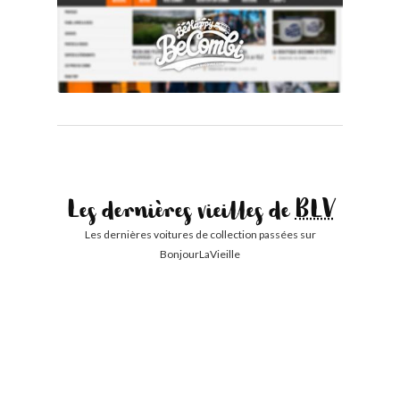
Les dernières vieilles de
BLV
Les dernières voitures de collection passées sur
BonjourLaVieille