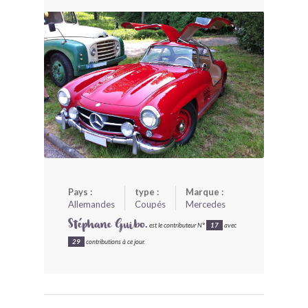
BONJOURLAVIEILLE ?
MODÈLES ET MARQUES
COMMENT FONCTIONNE BLV ?
Pays :
type :
Marque :
Allemandes
Coupés
Mercedes
Stéphane Guibo.
est le contributeur N°
17
avec
29
contributions à ce jour.