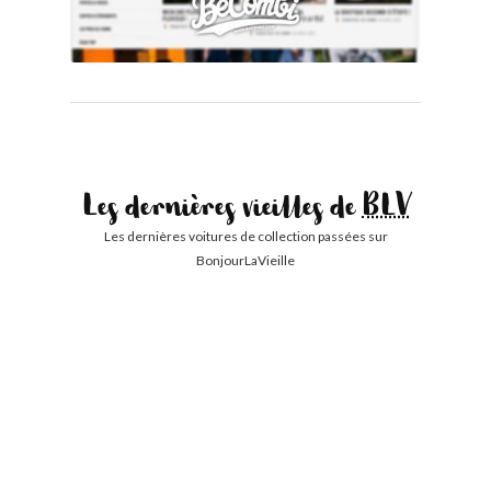
Les dernières vieilles de
BLV
Les dernières voitures de collection passées sur
BonjourLaVieille