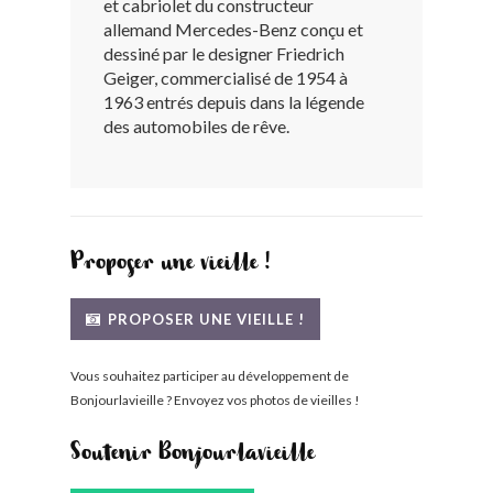
et cabriolet du constructeur
BONJOURLAVIEILLE ?
allemand Mercedes-Benz conçu et
dessiné par le designer Friedrich
Geiger, commercialisé de 1954 à
MODÈLES ET MARQUES
1963 entrés depuis dans la légende
des automobiles de rêve.
COMMENT FONCTIONNE BLV ?
Proposer une vieille !
PROPOSER UNE VIEILLE !
Vous souhaitez participer au développement de
Bonjourlavieille ? Envoyez vos photos de vieilles !
Soutenir Bonjourlavieille