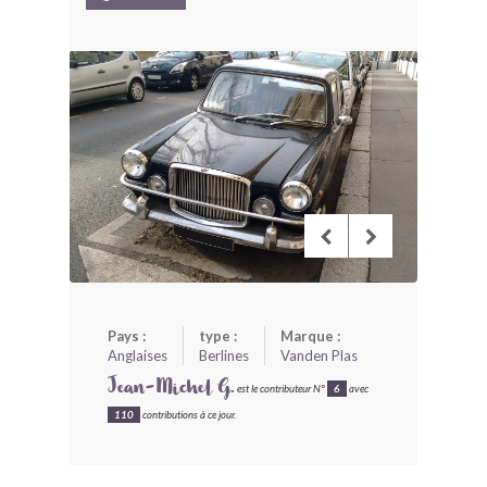
BONJOURLAVIEILLE ?
MODÈLES ET MARQUES
COMMENT FONCTIONNE BLV ?
Pays :
type :
Marque :
Anglaises
Berlines
Vanden Plas
Jean-Michel G.
est le contributeur N°
6
avec
110
contributions à ce jour.