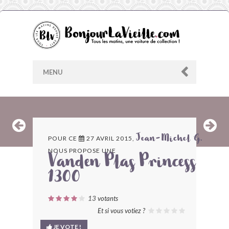
MENU
AU HASARD
POUR CE
27 AVRIL 2015,
Jean-Michel G.
NOUS PROPOSE UNE
ARCHIVES
Vanden Plas Princess
1300
LES CONTRIBUTEURS
13
votants
LE BLOG
Et si vous votiez ?
JE VOTE !