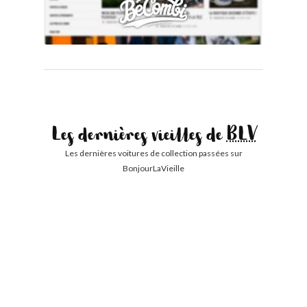
Les dernières vieilles de
BLV
Les dernières voitures de collection passées sur
BonjourLaVieille