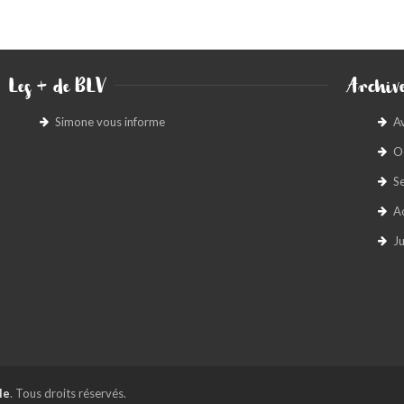
Les + de BLV
Archive
Simone vous informe
A
O
S
A
Ju
le
. Tous droits réservés.