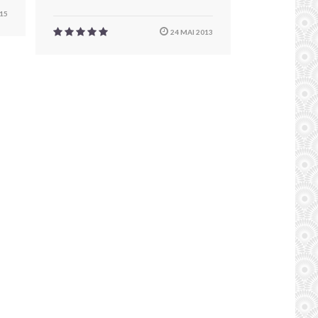
015
24 MAI 2013