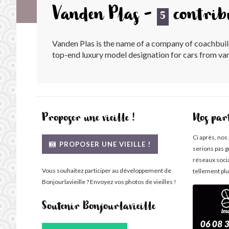
Vanden Plas -
contrib
5
Vanden Plas is the name of a company of coachbui
top-end luxury model designation for cars from var
Proposer une vieille !
Nos par
Ci après, nos
PROPOSER UNE VIEILLE !
serions pas g
réseaux soci
Vous souhaitez participer au développement de
tellement plu
Bonjourlavieille ? Envoyez vos photos de vieilles !
Soutenir Bonjourlavieille