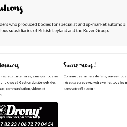
utions
lders who produced bodies for specialist and up-market automobi
ious subsidiaries of British Leyland and the Rover Group.
tenaires
Suivez-nous !
 précieux partenaires, sans qui nous ne
Comme des milliers de fans, suivez-nous 
rand chose ! Gestion du site web, des
réseaux et recevez votre veilles tous les 
aux, communication, vidéos et
dans votre fil d'actu !
s.