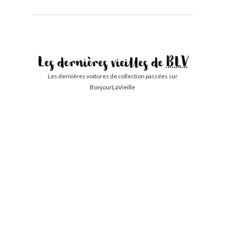
Les dernières vieilles de
BLV
Les dernières voitures de collection passées sur
BonjourLaVieille