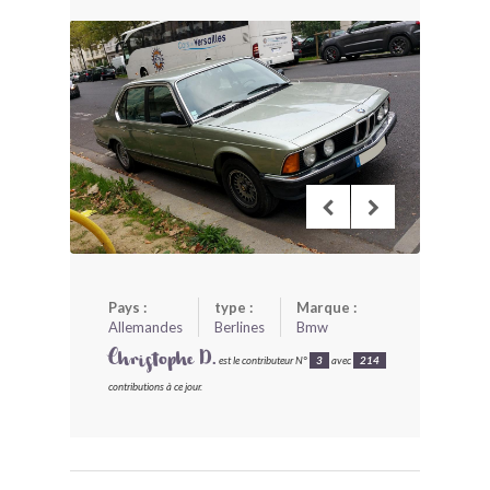
BONJOURLAVIEILLE ?
MODÈLES ET MARQUES
COMMENT FONCTIONNE BLV ?
Pays :
type :
Marque :
Allemandes
Berlines
Bmw
Christophe D.
est le contributeur N°
3
avec
214
contributions à ce jour.