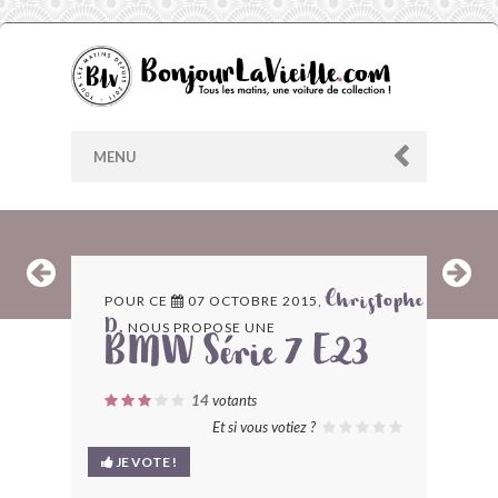
MENU
AU HASARD
POUR CE
07 OCTOBRE 2015,
Christophe
NOUS PROPOSE UNE
D.
ARCHIVES
BMW Série 7 E23
LES CONTRIBUTEURS
14
votants
Et si vous votiez ?
LE BLOG
JE VOTE !