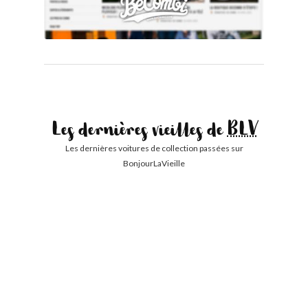
Les dernières vieilles de
BLV
Les dernières voitures de collection passées sur
BonjourLaVieille