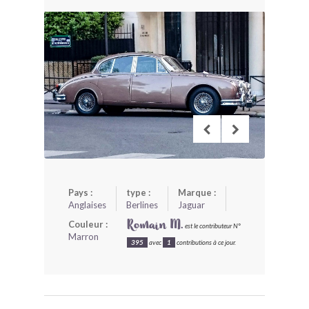
BONJOURLAVIEILLE ?
MODÈLES ET MARQUES
COMMENT FONCTIONNE BLV ?
Pays :
type :
Marque :
Anglaises
Berlines
Jaguar
Couleur :
Romain M.
est le contributeur N°
Marron
395
avec
1
contributions à ce jour.