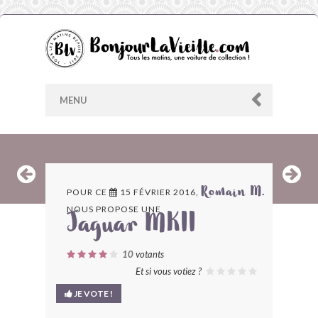
MENU
AU HASARD
POUR CE
15 FÉVRIER 2016,
Romain M.
NOUS PROPOSE UNE
ARCHIVES
Jaguar MKII
LES CONTRIBUTEURS
10
votants
Et si vous votiez ?
LE BLOG
JE VOTE !