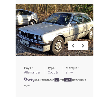
BONJOURLAVIEILLE ?
MODÈLES ET MARQUES
COMMENT FONCTIONNE BLV ?
Pays :
type :
Marque :
Allemandes
Coupés
Bmw
Chris
est le contributeur N°
2
avec
217
contributions à
ce jour.