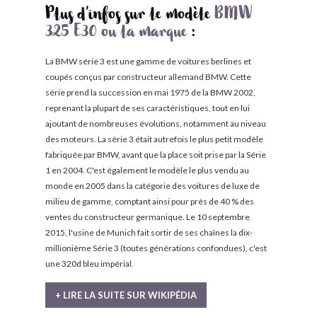
Plus d'infos sur le modèle
BMW
325 E30 ou la marque
:
La BMW série 3 est une gamme de voitures berlines et
coupés conçus par constructeur allemand BMW. Cette
série prend la succession en mai 1975 de la BMW 2002,
reprenant la plupart de ses caractéristiques, tout en lui
ajoutant de nombreuses évolutions, notamment au niveau
des moteurs. La série 3 était autrefois le plus petit modèle
fabriquée par BMW, avant que la place soit prise par la Série
1 en 2004. C'est également le modèle le plus vendu au
monde en 2005 dans la catégorie des voitures de luxe de
milieu de gamme, comptant ainsi pour près de 40 % des
ventes du constructeur germanique. Le 10 septembre
2015, l'usine de Munich fait sortir de ses chaînes la dix-
millionième Série 3 (toutes générations confondues), c'est
une 320d bleu impérial.
+ LIRE LA SUITE SUR WIKIPÉDIA