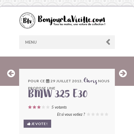
MENU
AU HASARD
POUR CE
29 JUILLET 2013,
NOUS
Chris
PROPOSE UNE
ARCHIVES
BMW 325 E30
LES CONTRIBUTEURS
5
votants
Et si vous votiez ?
LE BLOG
JE VOTE !