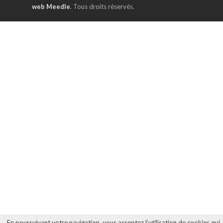
web Meedle
. Tous droits réservés.
En poursuivant votre navigation, vous acceptez l’utilisation de cookies qui