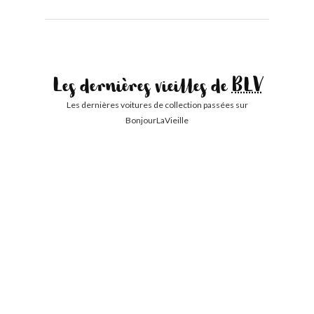
Les dernières vieilles de
BLV
Les dernières voitures de collection passées sur
BonjourLaVieille