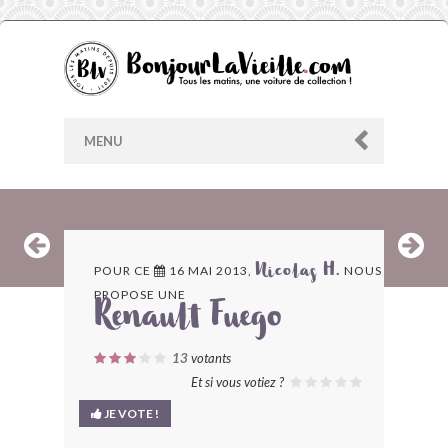
MENU
AU HASARD
POUR CE
16 MAI 2013,
NOUS
Nicolas H.
PROPOSE UNE
ARCHIVES
Renault Fuego
LES CONTRIBUTEURS
13
votants
Et si vous votiez ?
LE BLOG
JE VOTE !