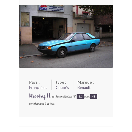
BONJOURLAVIEILLE ?
MODÈLES ET MARQUES
COMMENT FONCTIONNE BLV ?
Pays :
type :
Marque :
Françaises
Coupés
Renault
Nicolas H.
est le contributeur N°
11
avec
48
contributions à ce jour.