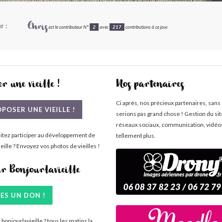
r :
Chris
est le contributeur N°
2
avec
217
contributions à ce jour.
r une vieille !
Nos partenaires
Ci après, nos précieux partenaires, sans
POSER UNE VIEILLE !
serions pas grand chose ! Gestion du si
réseaux sociaux, communication, vidéo
itez participer au développement de
tellement plus.
eille ? Envoyez vos photos de vieilles !
ir Bonjourlavieille
TES UN DON !
bonjourlavieille ? tous les matins la