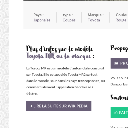
Pays :
type :
Marque :
Couleu
Japonaise
Coupés
Toyota
Rouge
Propose
Plus d'infos sur le modèle
Toyota MR ou la marque
:
PRO
La Toyota MR est un modèle d'automobile construit
par Toyota. Elle est appelée Toyota MR2 partout
Vous souha
dans le monde, sauf dans les pays francophones, où
Bonjourlavi
commercialement l’appellation MR2 laisse à
désirer.
Souten
+ LIRE LA SUITE SUR WIKIPÉDIA
FAI
Vous aimez 