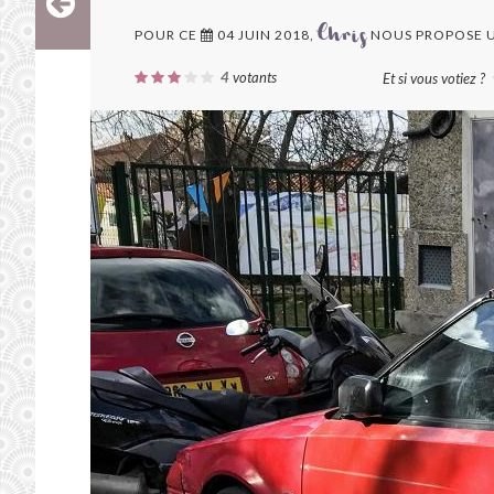
POUR CE
04 JUIN 2018,
NOUS PROPOSE 
Chris
4
votants
Et si vous votiez ?