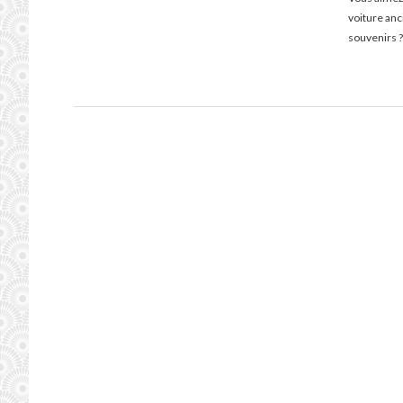
voiture an
souvenirs ?