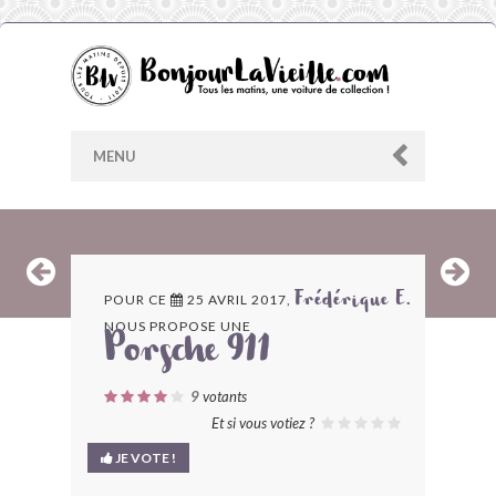
MENU
AU HASARD
POUR CE
25 AVRIL 2017,
Frédérique E.
NOUS PROPOSE UNE
ARCHIVES
Porsche 911
LES CONTRIBUTEURS
9
votants
Et si vous votiez ?
LE BLOG
JE VOTE !