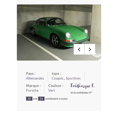
BONJOURLAVIEILLE ?
MODÈLES ET MARQUES
COMMENT FONCTIONNE BLV ?
Pays :
type :
Allemandes
Coupés
,
Sportives
Marque :
Couleur :
Frédérique E.
Porsche
Vert
est le contributeur N°
22
avec
21
contributions à ce jour.