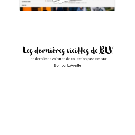
Les dernières vieilles de
BLV
Les dernières voitures de collection passées sur
BonjourLaVieille