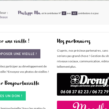
leur :
Philippe Ma.
est le contributeur N°
8
avec
62
contributions à ce jour.
deaux
r une vieille !
Nos partenaires
Ci après, nos précieux partenaires, sans
POSER UNE VIEILLE !
serions pas grand chose ! Gestion du si
réseaux sociaux, communication, vidéo
itez participer au développement de
tellement plus.
eille ? Envoyez vos photos de vieilles !
ir Bonjourlavieille
TES UN DON !
bonjourlavieille ? tous les matins la