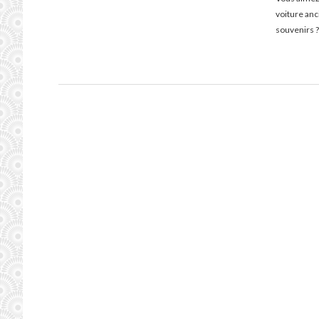
voiture an
souvenirs ?