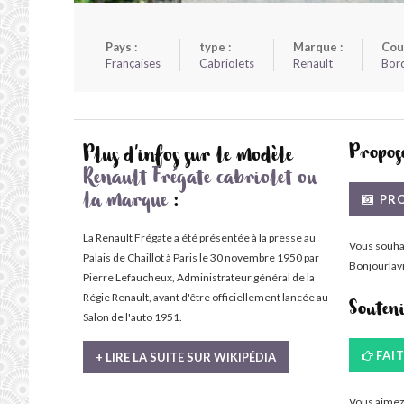
Pays :
type :
Marque :
Cou
Françaises
Cabriolets
Renault
Bor
Propose
Plus d'infos sur le modèle
Renault Frégate cabriolet ou
PRO
la marque
:
La Renault Frégate a été présentée à la presse au
Vous souha
Palais de Chaillot à Paris le 30 novembre 1950 par
Bonjourlavi
Pierre Lefaucheux, Administrateur général de la
Régie Renault, avant d'être officiellement lancée au
Souten
Salon de l'auto 1951.
FAI
+ LIRE LA SUITE SUR WIKIPÉDIA
Vous aimez 