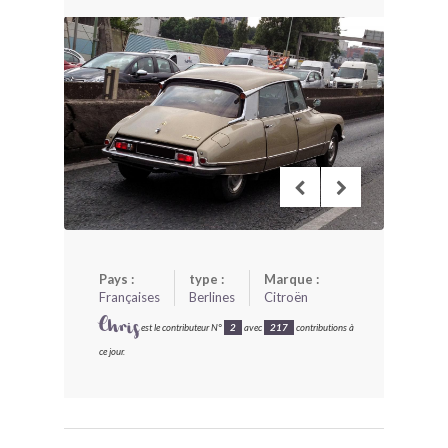
BONJOURLAVIEILLE ?
MODÈLES ET MARQUES
COMMENT FONCTIONNE BLV ?
Pays :
type :
Marque :
Françaises
Berlines
Citroën
Chris
est le contributeur N°
2
avec
217
contributions à
ce jour.