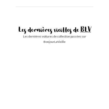
Les dernières vieilles de
BLV
Les dernières voitures de collection passées sur
BonjourLaVieille