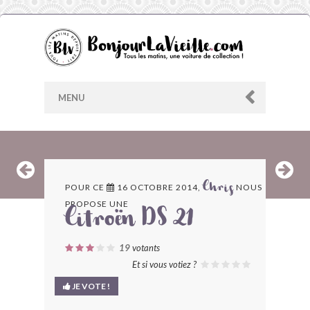
MENU
AU HASARD
POUR CE
16 OCTOBRE 2014,
NOUS
Chris
PROPOSE UNE
ARCHIVES
Citroën DS 21
LES CONTRIBUTEURS
19
votants
Et si vous votiez ?
LE BLOG
JE VOTE !