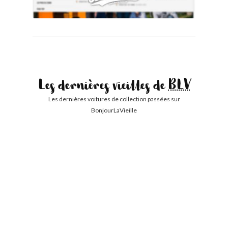
Les dernières vieilles de
BLV
Les dernières voitures de collection passées sur
BonjourLaVieille