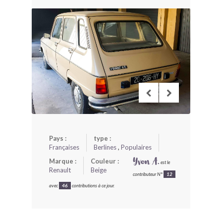
BONJOURLAVIEILLE ?
MODÈLES ET MARQUES
COMMENT FONCTIONNE BLV ?
Pays :
type :
Françaises
Berlines
,
Populaires
Marque :
Couleur :
Yvon A.
est le
Renault
Beige
contributeur N°
12
avec
46
contributions à ce jour.