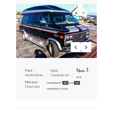
BONJOURLAVIEILLE ?
MODÈLES ET MARQUES
COMMENT FONCTIONNE BLV ?
Pays :
type :
Stan J.
Américaines
Camping-car
est le
Marque :
contributeur N°
26
avec
16
Chevrolet
contributions à ce jour.