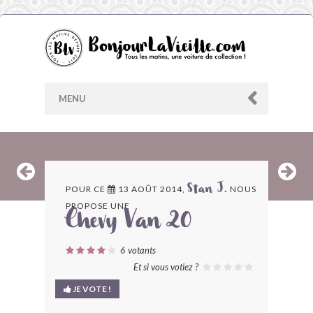
MENU
AU HASARD
POUR CE
13 AOÛT 2014,
NOUS
Stan J.
PROPOSE UNE
ARCHIVES
Chevy Van 20
LES CONTRIBUTEURS
6
votants
Et si vous votiez ?
LE BLOG
JE VOTE !