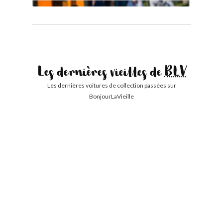
Les dernières vieilles de
BLV
Les dernières voitures de collection passées sur
BonjourLaVieille