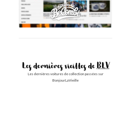
Les dernières vieilles de
BLV
Les dernières voitures de collection passées sur
BonjourLaVieille