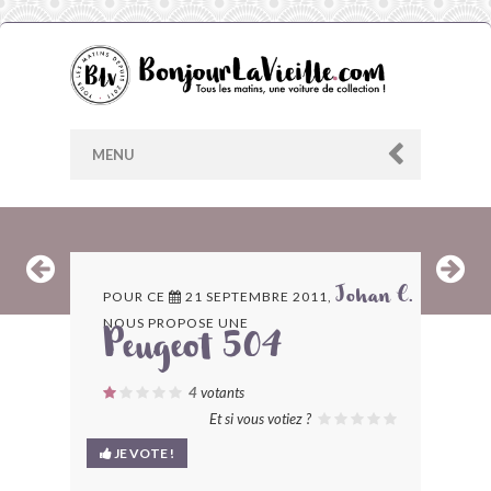
MENU
AU HASARD
POUR CE
21 SEPTEMBRE 2011,
Johan C.
NOUS PROPOSE UNE
ARCHIVES
Peugeot 504
LES CONTRIBUTEURS
4
votants
Et si vous votiez ?
LE BLOG
JE VOTE !