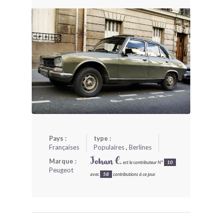
BONJOURLAVIEILLE ?
MODÈLES ET MARQUES
COMMENT FONCTIONNE BLV ?
Pays :
type :
Françaises
Populaires
,
Berlines
Marque :
Johan C.
est le contributeur N°
10
Peugeot
avec
58
contributions à ce jour.