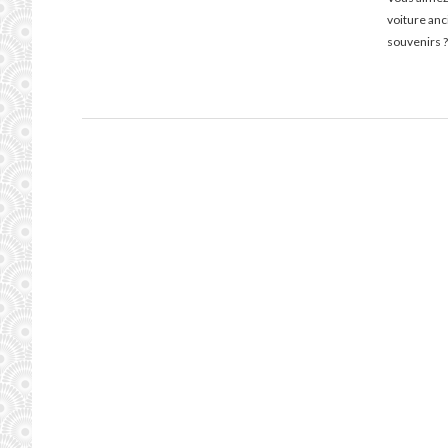
voiture an
souvenirs ?