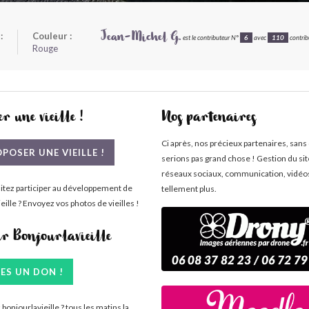
:
Couleur :
Jean-Michel G.
est le contributeur N°
6
avec
110
contribu
Rouge
r une vieille !
Nos partenaires
Ci après, nos précieux partenaires, sans
POSER UNE VIEILLE !
serions pas grand chose ! Gestion du si
réseaux sociaux, communication, vidéo
itez participer au développement de
tellement plus.
eille ? Envoyez vos photos de vieilles !
ir Bonjourlavieille
TES UN DON !
bonjourlavieille ? tous les matins la