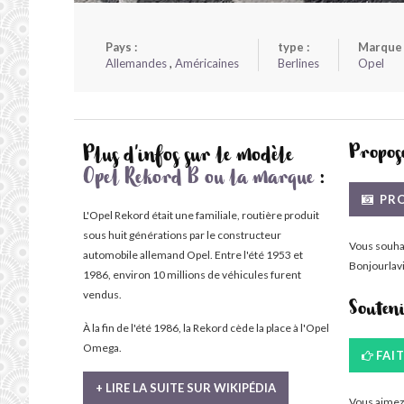
Pays :
type :
Marque 
Allemandes
,
Américaines
Berlines
Opel
Propose
Plus d'infos sur le modèle
Opel Rekord B ou la marque
:
PRO
L'Opel Rekord était une familiale, routière produit
sous huit générations par le constructeur
Vous souha
automobile allemand Opel. Entre l'été 1953 et
Bonjourlavi
1986, environ 10 millions de véhicules furent
vendus.
Souten
À la fin de l'été 1986, la Rekord cède la place à l'Opel
Omega.
FAI
+ LIRE LA SUITE SUR WIKIPÉDIA
Vous aimez 