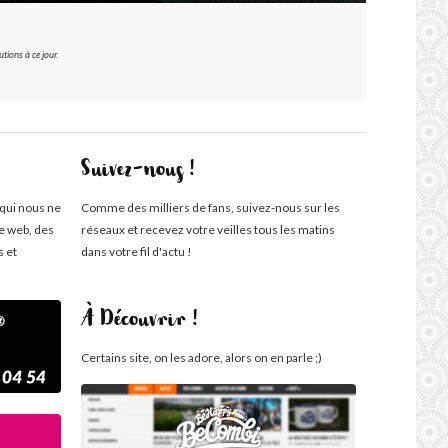
tions à ce jour.
Suivez-nous !
 qui nous ne
Comme des milliers de fans, suivez-nous sur les
te web, des
réseaux et recevez votre veilles tous les matins
s et
dans votre fil d'actu !
À Découvrir !
Certains site, on les adore, alors on en parle ;)