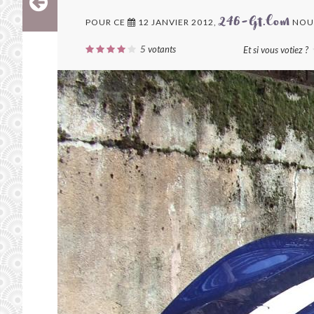
POUR CE
12 JANVIER 2012,
NOUS
246-Gt.com
5
votants
Et si vous votiez ?