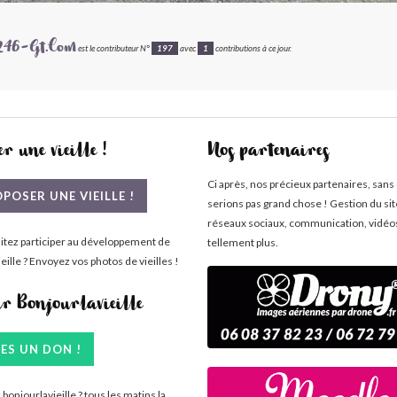
246-Gt.com
est le contributeur N°
197
avec
1
contributions à ce jour.
r une vieille !
Nos partenaires
Ci après, nos précieux partenaires, sans
POSER UNE VIEILLE !
serions pas grand chose ! Gestion du si
réseaux sociaux, communication, vidéo
itez participer au développement de
tellement plus.
eille ? Envoyez vos photos de vieilles !
ir Bonjourlavieille
TES UN DON !
bonjourlavieille ? tous les matins la