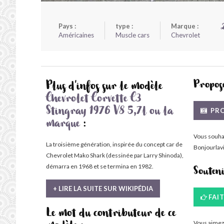
Pays :
type :
Marque :
Américaines
Muscle cars
Chevrolet
Propose
Plus d'infos sur le modèle
Chevrolet Corvette C3
PRO
Stingray 1976 V8 5,7l ou la
marque
:
Vous souha
La troisième génération, inspirée du concept car de
Bonjourlavi
Chevrolet Mako Shark (dessinée par Larry Shinoda),
démarra en 1968 et se termina en 1982.
Souten
+ LIRE LA SUITE SUR WIKIPÉDIA
FAI
Le mot du contributeur de ce
Vous aimez 