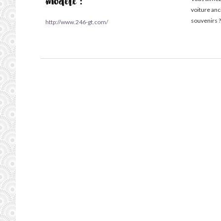
modèle :
voiture an
souvenirs ?
http://www.246-gt.com/