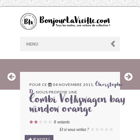
MENU
AU HASARD
POUR CE
04 NOVEMBRE 2011,
Christophe
NOUS PROPOSE UNE
D.
ARCHIVES
Combi Volkswagen bay
window orange
LES CONTRIBUTEURS
8
votants
LE BLOG
Et si vous votiez ?
JE VOTE !