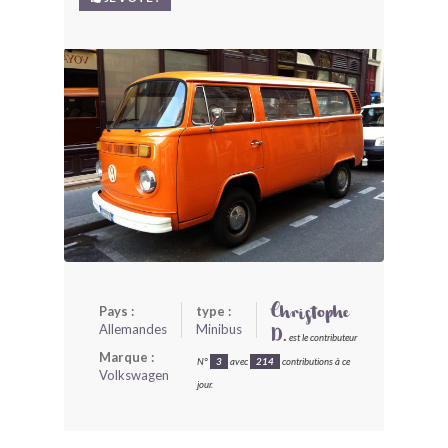
BONJOURLAVIEILLE ?
MODÈLES ET MARQUES
COMMENT FONCTIONNE BLV ?
Pays :
type :
Christophe
Allemandes
Minibus
D.
est le contributeur
Marque :
N°
3
avec
214
contributions à ce
Volkswagen
jour.