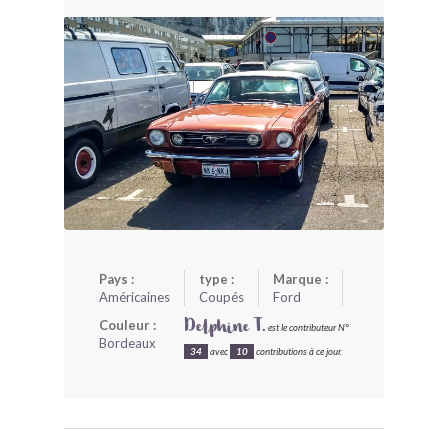
BONJOURLAVIEILLE ?
MODÈLES ET MARQUES
COMMENT FONCTIONNE BLV ?
Pays :
type :
Marque :
Américaines
Coupés
Ford
Couleur :
Delphine T.
est le contributeur N°
Bordeaux
34
avec
10
contributions à ce jour.