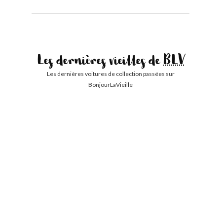
Les dernières vieilles de
BLV
Les dernières voitures de collection passées sur
BonjourLaVieille