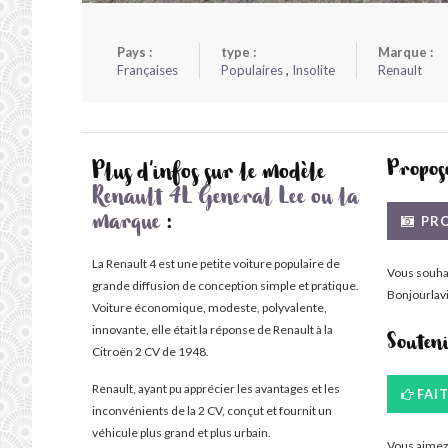
Pays :
type :
Marque :
Françaises
Populaires
,
Insolite
Renault
Propose
Plus d'infos sur le modèle
Renault 4L General Lee ou la
PRO
marque
:
La Renault 4 est une petite voiture populaire de
Vous souha
grande diffusion de conception simple et pratique.
Bonjourlavi
Voiture économique, modeste, polyvalente,
innovante, elle était la réponse de Renault à la
Souten
Citroën 2 CV de 1948.
Renault, ayant pu apprécier les avantages et les
FAI
inconvénients de la 2 CV, conçut et fournit un
véhicule plus grand et plus urbain.
Vous aimez 