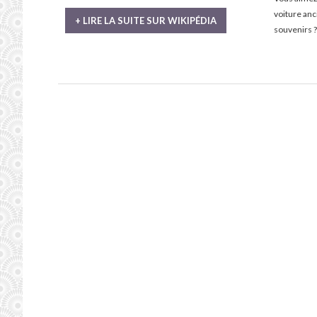
voiture an
+ LIRE LA SUITE SUR WIKIPÉDIA
souvenirs ?