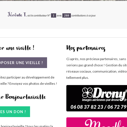
Jérôme T.
est le contributeur N°
1
avec
288
contributions à ce jour.
r une vieille !
Nos partenaires
Ci après, nos précieux partenaires, sans
POSER UNE VIEILLE !
serions pas grand chose ! Gestion du si
réseaux sociaux, communication, vidéo
itez participer au développement de
tellement plus.
eille ? Envoyez vos photos de vieilles !
ir Bonjourlavieille
TES UN DON !
bonjourlavieille ? tous les matins la