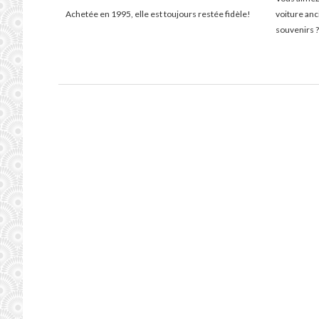
Achetée en 1995, elle est toujours restée fidèle!
voiture an
souvenirs ?