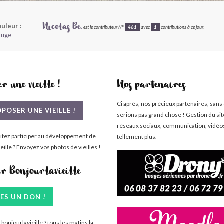
uleur :
Nicolas Be.
est le contributeur N°
461
avec
1
contributions à ce jour.
ouge
r une vieille !
Nos partenaires
Ci après, nos précieux partenaires, sans
POSER UNE VIEILLE !
serions pas grand chose ! Gestion du si
réseaux sociaux, communication, vidéo
itez participer au développement de
tellement plus.
eille ? Envoyez vos photos de vieilles !
ir Bonjourlavieille
TES UN DON !
bonjourlavieille ? tous les matins la