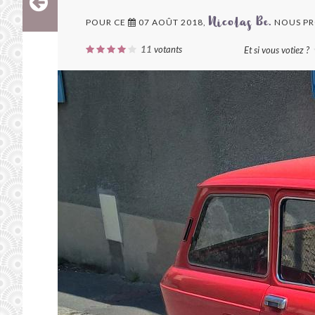
POUR CE
07 AOÛT 2018,
NOUS PR
Nicolas Be.
11
votants
Et si vous votiez ?