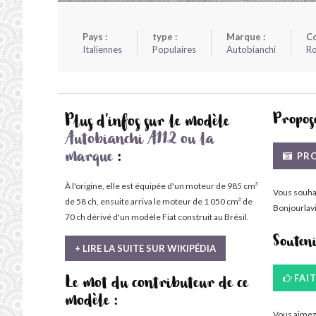
Pays :
type :
Marque :
Co
Italiennes
Populaires
Autobianchi
R
Propose
Plus d'infos sur le modèle
Autobianchi A112 ou la
PRO
marque
:
À l'origine, elle est équipée d'un moteur de 985 cm³
Vous souha
de 58 ch, ensuite arriva le moteur de 1 050 cm³ de
Bonjourlavi
70 ch dérivé d'un modèle Fiat construit au Brésil.
Souten
+ LIRE LA SUITE SUR WIKIPÉDIA
FAI
Le mot du contributeur de ce
modèle :
Vous aimez 