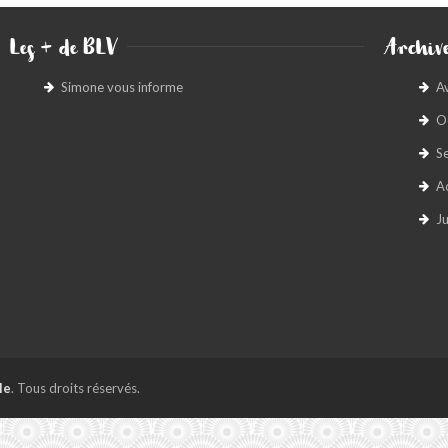
Les + de BLV
Archive
Simone vous informe
A
O
S
A
Ju
le
. Tous droits réservés.