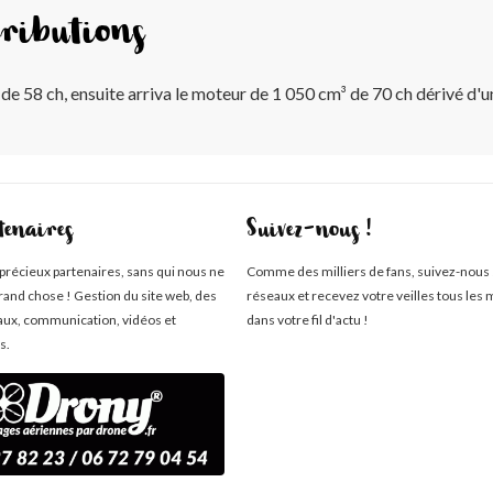
ributions
 de 58 ch, ensuite arriva le moteur de 1 050 cm³ de 70 ch dérivé d'u
tenaires
Suivez-nous !
 précieux partenaires, sans qui nous ne
Comme des milliers de fans, suivez-nous 
rand chose ! Gestion du site web, des
réseaux et recevez votre veilles tous les 
aux, communication, vidéos et
dans votre fil d'actu !
s.