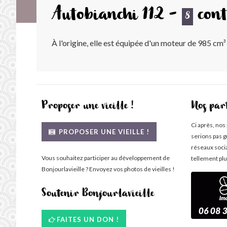
Autobianchi 112 -
cont
8
À l'origine, elle est équipée d'un moteur de 985 cm³
Proposer une vieille !
Nos par
Ci après, nos
PROPOSER UNE VIEILLE !
serions pas g
réseaux soci
Vous souhaitez participer au développement de
tellement plu
Bonjourlavieille ? Envoyez vos photos de vieilles !
Soutenir Bonjourlavieille
FAITES UN DON !