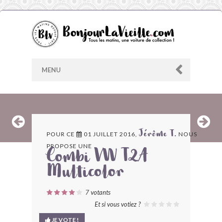
MENU
AU HASARD
POUR CE
01 JUILLET 2016,
NOUS
Jérôme T.
PROPOSE UNE
ARCHIVES
Combi VW T2A
Multicolor
LES CONTRIBUTEURS
7
votants
LE BLOG
Et si vous votiez ?
JE VOTE !