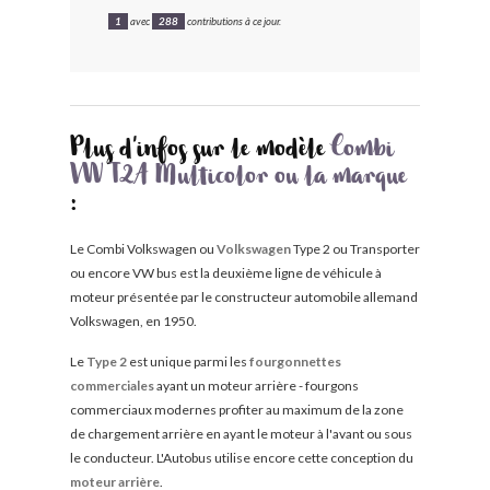
1
avec
288
contributions à ce jour.
Plus d'infos sur le modèle
Combi
VW T2A Multicolor ou la marque
:
Le Combi Volkswagen ou
Volkswagen
Type 2 ou Transporter
ou encore VW bus est la deuxième ligne de véhicule à
moteur présentée par le constructeur automobile allemand
Volkswagen, en 1950.
Le
Type 2
est unique parmi les
fourgonnettes
commerciales
ayant un moteur arrière - fourgons
commerciaux modernes profiter au maximum de la zone
de chargement arrière en ayant le moteur à l'avant ou sous
le conducteur. L'Autobus utilise encore cette conception du
moteur arrière
.