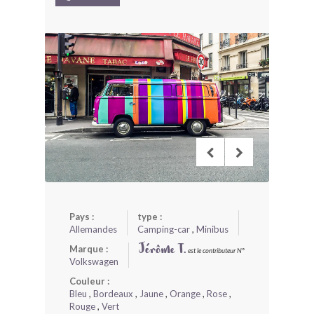
BONJOURLAVIEILLE ?
MODÈLES ET MARQUES
COMMENT FONCTIONNE BLV ?
Pays :
type :
Allemandes
Camping-car
,
Minibus
Marque :
Jérôme T.
est le contributeur N°
Volkswagen
Couleur :
Bleu
,
Bordeaux
,
Jaune
,
Orange
,
Rose
,
Rouge
,
Vert