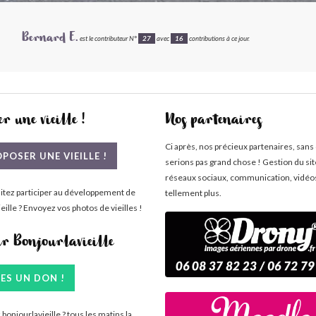
Bernard E.
est le contributeur N°
27
avec
16
contributions à ce jour.
r une vieille !
Nos partenaires
Ci après, nos précieux partenaires, sans
POSER UNE VIEILLE !
serions pas grand chose ! Gestion du si
réseaux sociaux, communication, vidéo
itez participer au développement de
tellement plus.
eille ? Envoyez vos photos de vieilles !
ir Bonjourlavieille
TES UN DON !
bonjourlavieille ? tous les matins la