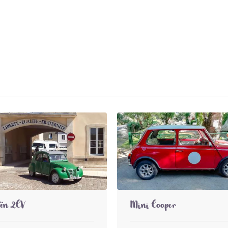
oën 2CV
Mini Cooper