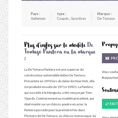
Pays :
type :
Marque :
Italiennes
Coupés
,
Sportives
De Tomaso
Propose
Plus d'infos sur le modèle
De
Tomaso Pantera ou la marque
PRO
:
La De Tomaso Pantera est une supercar du
Vous souha
constructeur automobile italien De Tomaso.
Bonjourlavi
Présentée en 1970 lors du Salon de New York, elle
est produite ensuite de 1971 à 19921. La Pantera,
Souten
qui succède à la Mangusta, a été conçue par Tom
Tjaarda. Contrairement au modèle précédent, qui
FAI
était monté sur un châssis-poutre en acier, la
Pantera possède pour la première fois dans
l'histoire de De Tomaso, un châssis monocoque, lui
Vous aimez 