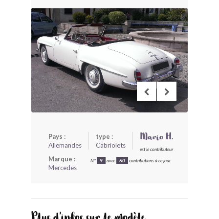
BONJOURLAVIEILLE ?
MODÈLES ET MARQUES
COMMENT FONCTIONNE BLV ?
Pays :
type :
Mario H.
Allemandes
Cabriolets
est le contributeur
Marque :
N°
9
avec
60
contributions à ce jour.
Mercedes