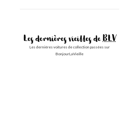
Les dernières vieilles de
BLV
Les dernières voitures de collection passées sur
BonjourLaVieille