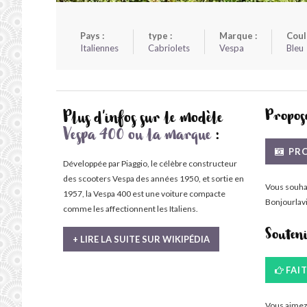
Pays :
type :
Marque :
Coul
Italiennes
Cabriolets
Vespa
Bleu
Propose
Plus d'infos sur le modèle
Vespa 400 ou la marque
:
PRO
Développée par Piaggio, le célèbre constructeur
des scooters Vespa des années 1950, et sortie en
Vous souha
1957, la Vespa 400 est une voiture compacte
Bonjourlavi
comme les affectionnent les Italiens.
Souten
+ LIRE LA SUITE SUR WIKIPÉDIA
FAI
Vous aimez 