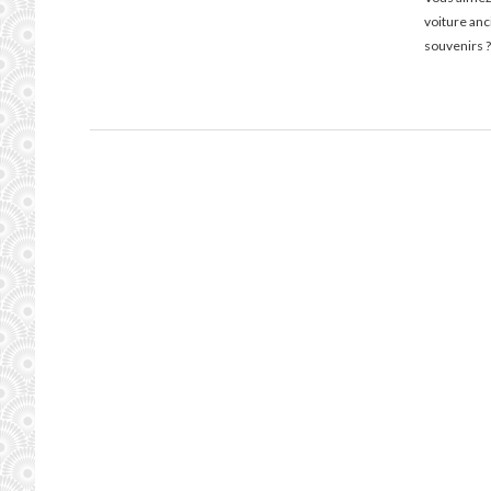
voiture an
souvenirs ?