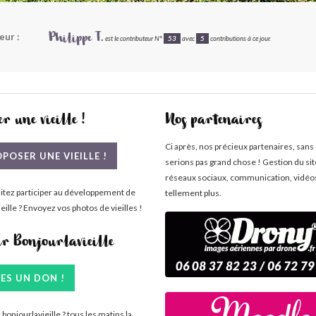
eur :
Philippe T.
est le contributeur N°
53
avec
5
contributions à ce jour.
r une vieille !
Nos partenaires
Ci après, nos précieux partenaires, sans
POSER UNE VIEILLE !
serions pas grand chose ! Gestion du si
réseaux sociaux, communication, vidéo
itez participer au développement de
tellement plus.
eille ? Envoyez vos photos de vieilles !
ir Bonjourlavieille
TES UN DON !
bonjourlavieille ? tous les matins la