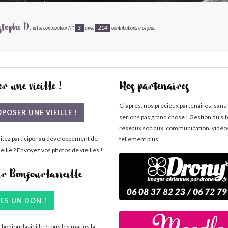
stophe D.
est le contributeur N°
3
avec
214
contributions à ce jour.
r une vieille !
Nos partenaires
Ci après, nos précieux partenaires, sans
POSER UNE VIEILLE !
serions pas grand chose ! Gestion du si
réseaux sociaux, communication, vidéo
itez participer au développement de
tellement plus.
eille ? Envoyez vos photos de vieilles !
ir Bonjourlavieille
TES UN DON !
bonjourlavieille ? tous les matins la