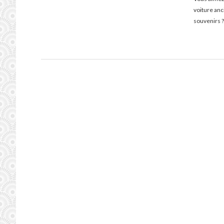
voiture an
souvenirs ?