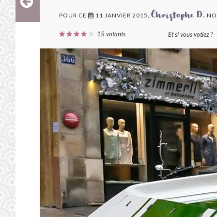
POUR CE
11 JANVIER 2015,
NO
Christophe D.
15
votants
Et si vous votiez ?