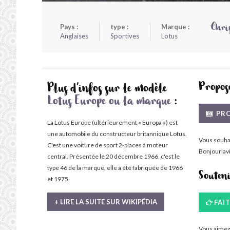
Pays :
type :
Marque :
Chri
Anglaises
Sportives
Lotus
Propose
Plus d'infos sur le modèle
Lotus Europe ou la marque
:
PRO
La Lotus Europe (ultérieurement « Europa ») est
une automobile du constructeur britannique Lotus.
Vous souha
C'est une voiture de sport 2-places à moteur
Bonjourlavi
central. Présentée le 20 décembre 1966, c'est le
type 46 de la marque, elle a été fabriquée de 1966
Souten
et 1975.
+ LIRE LA SUITE SUR WIKIPÉDIA
FAI
Vous aimez 