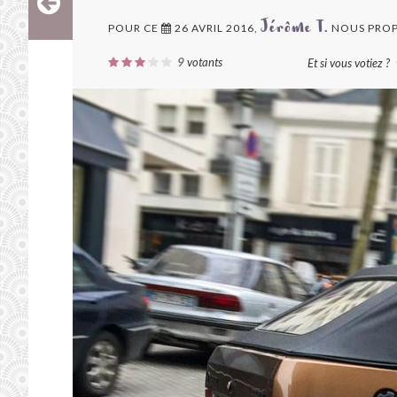
POUR CE
26 AVRIL 2016,
NOUS PROP
Jérôme T.
9
votants
Et si vous votiez ?