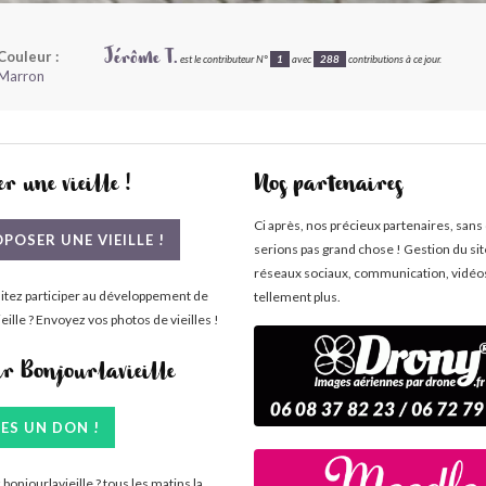
Couleur :
Jérôme T.
est le contributeur N°
1
avec
288
contributions à ce jour.
Marron
r une vieille !
Nos partenaires
Ci après, nos précieux partenaires, sans
POSER UNE VIEILLE !
serions pas grand chose ! Gestion du si
réseaux sociaux, communication, vidéo
itez participer au développement de
tellement plus.
eille ? Envoyez vos photos de vieilles !
ir Bonjourlavieille
TES UN DON !
bonjourlavieille ? tous les matins la