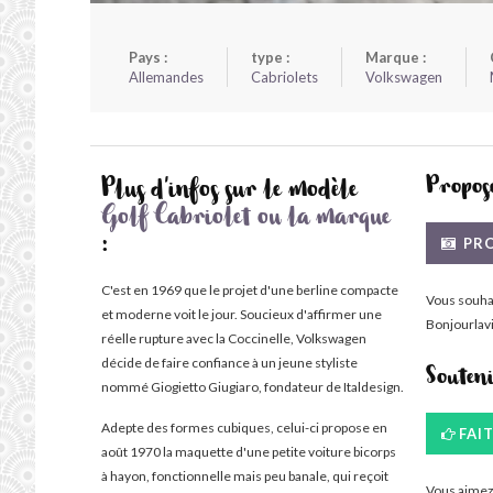
Pays :
type :
Marque :
Allemandes
Cabriolets
Volkswagen
Propose
Plus d'infos sur le modèle
Golf Cabriolet ou la marque
PRO
:
C'est en 1969 que le projet d'une berline compacte
Vous souha
et moderne voit le jour. Soucieux d'affirmer une
Bonjourlavi
réelle rupture avec la Coccinelle, Volkswagen
décide de faire confiance à un jeune styliste
Souten
nommé Giogietto Giugiaro, fondateur de Italdesign.
Adepte des formes cubiques, celui-ci propose en
FAI
août 1970 la maquette d'une petite voiture bicorps
à hayon, fonctionnelle mais peu banale, qui reçoit
Vous aimez 