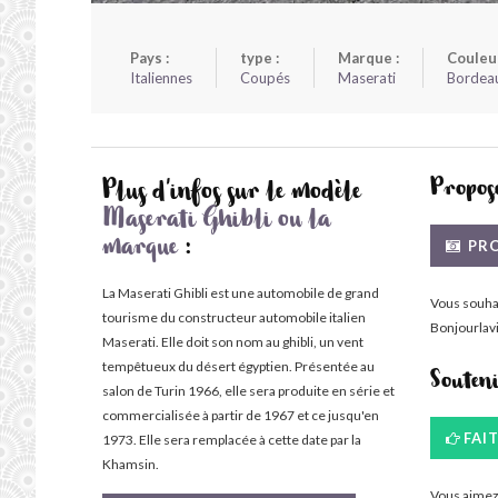
Pays :
type :
Marque :
Couleur
Italiennes
Coupés
Maserati
Bordea
Propose
Plus d'infos sur le modèle
Maserati Ghibli ou la
PRO
marque
:
La Maserati Ghibli est une automobile de grand
Vous souha
tourisme du constructeur automobile italien
Bonjourlavi
Maserati. Elle doit son nom au ghibli, un vent
tempêtueux du désert égyptien. Présentée au
Souten
salon de Turin 1966, elle sera produite en série et
commercialisée à partir de 1967 et ce jusqu'en
FAI
1973. Elle sera remplacée à cette date par la
Khamsin.
Vous aimez 