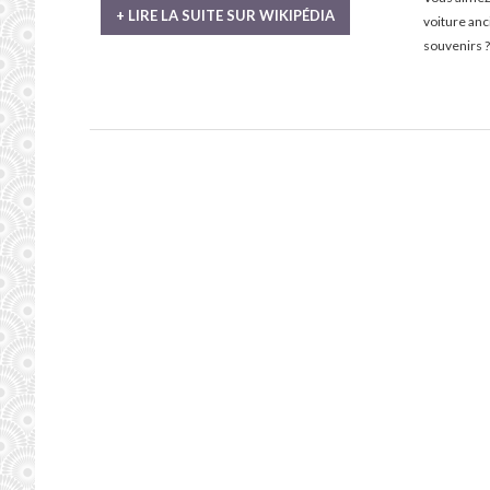
+ LIRE LA SUITE SUR WIKIPÉDIA
voiture an
souvenirs ?