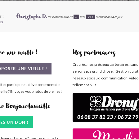
 :
Christophe D.
est le contributeur N°
3
avec
214
contributions à ce jour.
ux
r une vieille !
Nos partenaires
Ci après, nos précieux partenaires, sans
POSER UNE VIEILLE !
serions pas grand chose ! Gestion du si
réseaux sociaux, communication, vidéo
itez participer au développement de
tellement plus.
eille ? Envoyez vos photos de vieilles !
ir Bonjourlavieille
TES UN DON !
bonjourlavieille ? tous les matins la