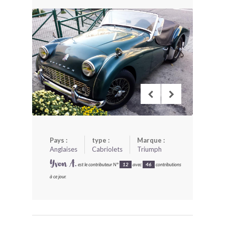
BONJOURLAVIEILLE ?
MODÈLES ET MARQUES
COMMENT FONCTIONNE BLV ?
Pays :
type :
Marque :
Anglaises
Cabriolets
Triumph
Yvon A.
est le contributeur N°
12
avec
46
contributions
à ce jour.