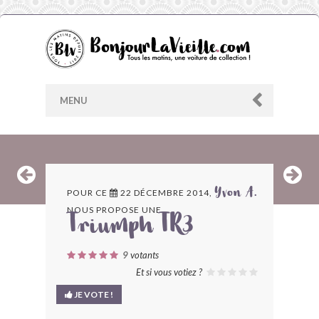
MENU
AU HASARD
POUR CE
22 DÉCEMBRE 2014,
Yvon A.
NOUS PROPOSE UNE
ARCHIVES
Triumph TR3
LES CONTRIBUTEURS
9
votants
Et si vous votiez ?
LE BLOG
JE VOTE !