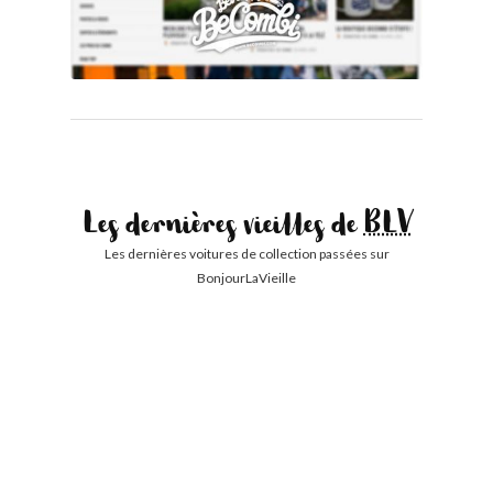
Les dernières vieilles de
BLV
Les dernières voitures de collection passées sur
BonjourLaVieille