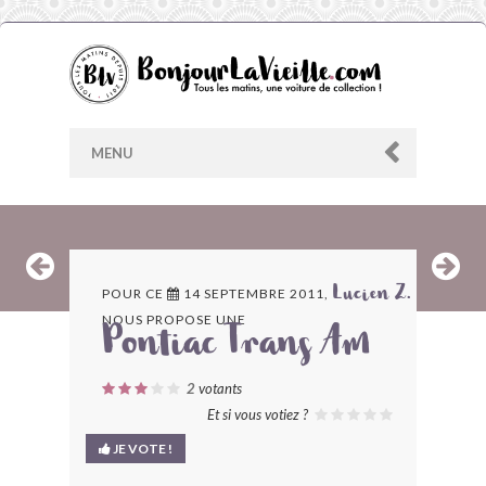
MENU
AU HASARD
POUR CE
14 SEPTEMBRE 2011,
Lucien Z.
NOUS PROPOSE UNE
ARCHIVES
Pontiac Trans Am
LES CONTRIBUTEURS
2
votants
Et si vous votiez ?
LE BLOG
JE VOTE !