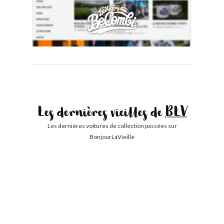
Les dernières vieilles de
BLV
Les dernières voitures de collection passées sur
BonjourLaVieille