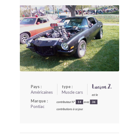
BONJOURLAVIEILLE ?
MODÈLES ET MARQUES
COMMENT FONCTIONNE BLV ?
Pays :
type :
Lucien Z.
Américaines
Muscle cars
est le
Marque :
contributeur N°
14
avec
36
Pontiac
contributions à ce jour.