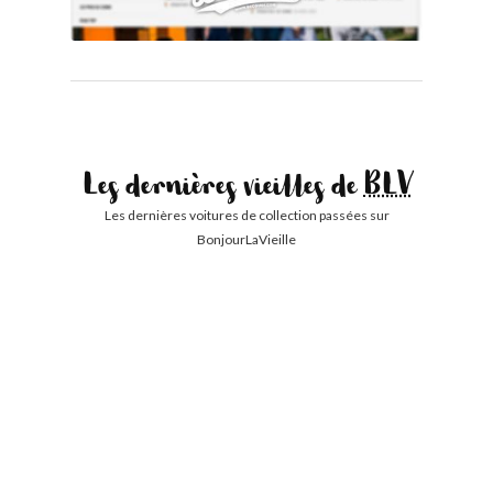
Les dernières vieilles de
BLV
Les dernières voitures de collection passées sur
BonjourLaVieille