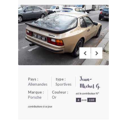
BONJOURLAVIEILLE ?
MODÈLES ET MARQUES
COMMENT FONCTIONNE BLV ?
Pays :
type :
Jean-
Allemandes
Sportives
Michel G.
Marque :
Couleur :
est le contributeur N°
Porsche
Or
6
avec
110
contributions à ce jour.