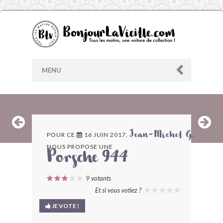
MENU
AU HASARD
POUR CE
16 JUIN 2017,
Jean-Michel G.
NOUS PROPOSE UNE
ARCHIVES
Porsche 944
LES CONTRIBUTEURS
9
votants
Et si vous votiez ?
LE BLOG
JE VOTE !