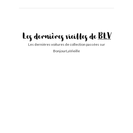
Les dernières vieilles de
BLV
Les dernières voitures de collection passées sur
BonjourLaVieille