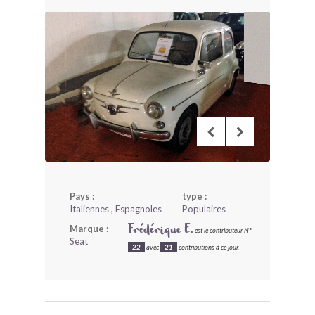
BONJOURLAVIEILLE ?
MODÈLES ET MARQUES
COMMENT FONCTIONNE BLV ?
Pays :
type :
Italiennes
,
Espagnoles
Populaires
Marque :
Frédérique E.
est le contributeur N°
Seat
22
avec
21
contributions à ce jour.