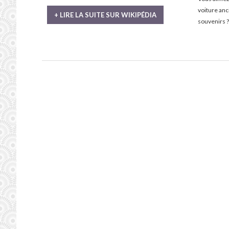
voiture an
+ LIRE LA SUITE SUR WIKIPÉDIA
souvenirs ?