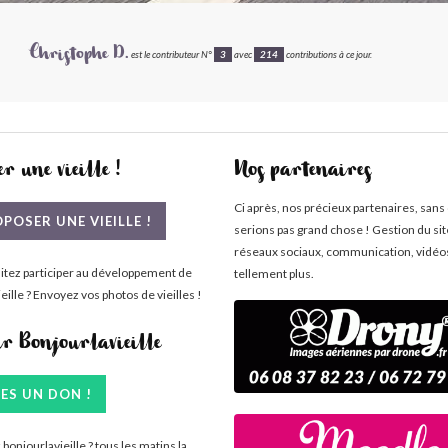
Christophe D.
est le contributeur N°
3
avec
214
contributions à ce jour.
r une vieille !
Nos partenaires
Ci après, nos précieux partenaires, sans
POSER UNE VIEILLE !
serions pas grand chose ! Gestion du si
réseaux sociaux, communication, vidéo
itez participer au développement de
tellement plus.
eille ? Envoyez vos photos de vieilles !
ir Bonjourlavieille
TES UN DON !
bonjourlavieille ? tous les matins la