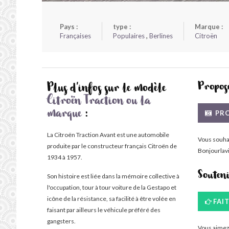
Pays :
type :
Marque :
Françaises
Populaires
,
Berlines
Citroën
Propose
Plus d'infos sur le modèle
Citroën Traction ou la
PRO
marque
:
La Citroën Traction Avant est une automobile
Vous souha
produite par le constructeur français Citroën de
Bonjourlavi
1934 à 1957.
Souten
Son histoire est liée dans la mémoire collective à
l'occupation, tour à tour voiture de la Gestapo et
icône de la résistance, sa facilité à être volée en
FAI
faisant par ailleurs le véhicule préféré des
gangsters.
Vous aimez 