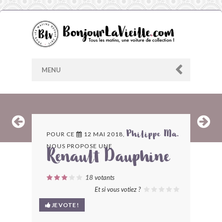
MENU
AU HASARD
POUR CE
12 MAI 2018,
Philippe Ma.
NOUS PROPOSE UNE
ARCHIVES
Renault Dauphine
LES CONTRIBUTEURS
18
votants
Et si vous votiez ?
LE BLOG
JE VOTE !