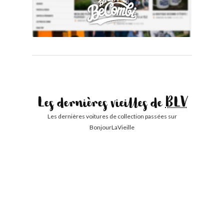
Les dernières vieilles de
BLV
Les dernières voitures de collection passées sur
BonjourLaVieille