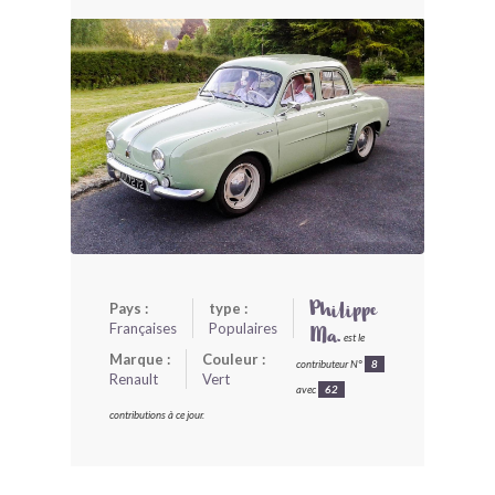
BONJOURLAVIEILLE ?
MODÈLES ET MARQUES
COMMENT FONCTIONNE BLV ?
Pays :
type :
Philippe
Françaises
Populaires
Ma.
est le
Marque :
Couleur :
contributeur N°
8
Renault
Vert
avec
62
contributions à ce jour.