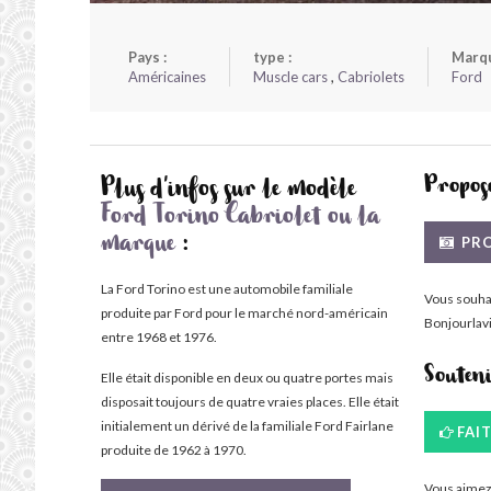
Pays :
type :
Marqu
Américaines
Muscle cars
,
Cabriolets
Ford
Propose
Plus d'infos sur le modèle
Ford Torino Cabriolet ou la
PRO
marque
:
La Ford Torino est une automobile familiale
Vous souha
produite par Ford pour le marché nord-américain
Bonjourlavi
entre 1968 et 1976.
Souten
Elle était disponible en deux ou quatre portes mais
disposait toujours de quatre vraies places. Elle était
initialement un dérivé de la familiale Ford Fairlane
FAI
produite de 1962 à 1970.
Vous aimez 