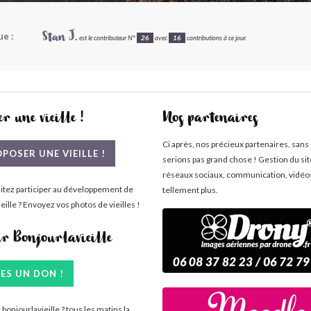
e :
Stan J.
est le contributeur N°
26
avec
16
contributions à ce jour.
r une vieille !
Nos partenaires
Ci après, nos précieux partenaires, sans
POSER UNE VIEILLE !
serions pas grand chose ! Gestion du si
réseaux sociaux, communication, vidéo
itez participer au développement de
tellement plus.
eille ? Envoyez vos photos de vieilles !
ir Bonjourlavieille
TES UN DON !
bonjourlavieille ? tous les matins la