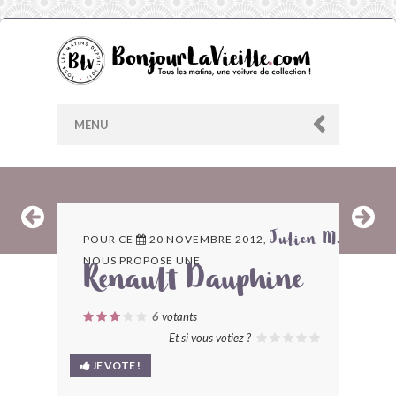
MENU
AU HASARD
POUR CE
20 NOVEMBRE 2012,
Julien M.
NOUS PROPOSE UNE
ARCHIVES
Renault Dauphine
LES CONTRIBUTEURS
6
votants
Et si vous votiez ?
LE BLOG
JE VOTE !