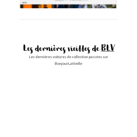
Les dernières vieilles de
BLV
Les dernières voitures de collection passées sur
BonjourLaVieille