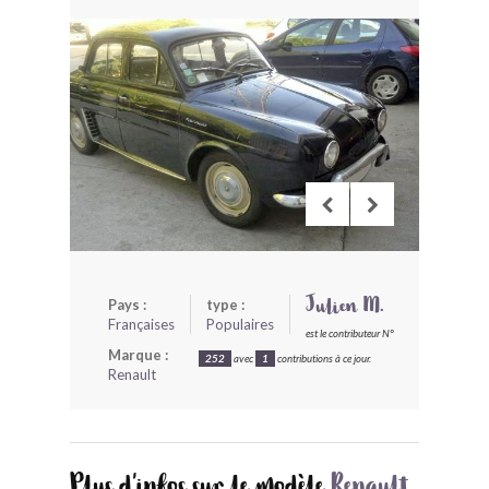
BONJOURLAVIEILLE ?
MODÈLES ET MARQUES
COMMENT FONCTIONNE BLV ?
Pays :
type :
Julien M.
Françaises
Populaires
est le contributeur N°
Marque :
252
avec
1
contributions à ce jour.
Renault