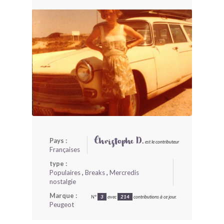
BONJOURLAVIEILLE ?
MODÈLES ET MARQUES
COMMENT FONCTIONNE BLV ?
Pays :
Christophe D.
est le contributeur
Françaises
type :
Populaires
,
Breaks
,
Mercredis
nostalgie
Marque :
N°
3
avec
214
contributions à ce jour.
Peugeot