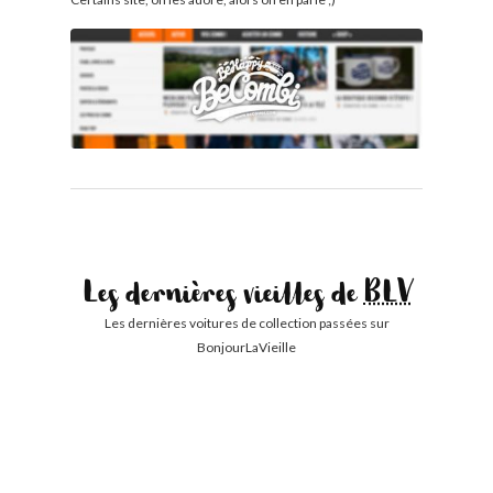
Les dernières vieilles de
BLV
Les dernières voitures de collection passées sur
BonjourLaVieille