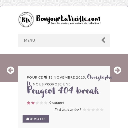
MENU
AU HASARD
POUR CE
13 NOVEMBRE 2013,
Christophe
NOUS PROPOSE UNE
D.
ARCHIVES
Peugeot 404 break
LES CONTRIBUTEURS
9
votants
Et si vous votiez ?
LE BLOG
JE VOTE !