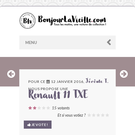
MENU
AU HASARD
POUR CE
12 JANVIER 2016,
Jérôme T.
NOUS PROPOSE UNE
ARCHIVES
Renault 11 TXE
LES CONTRIBUTEURS
15
votants
Et si vous votiez ?
LE BLOG
JE VOTE !