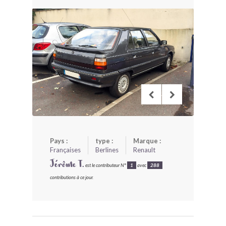
BONJOURLAVIEILLE ?
MODÈLES ET MARQUES
COMMENT FONCTIONNE BLV ?
Pays :
type :
Marque :
Françaises
Berlines
Renault
Jérôme T.
est le contributeur N°
1
avec
288
contributions à ce jour.