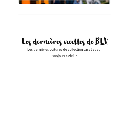
Les dernières vieilles de
BLV
Les dernières voitures de collection passées sur
BonjourLaVieille