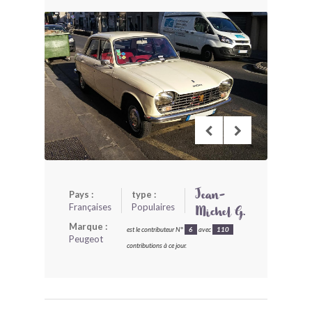
BONJOURLAVIEILLE ?
MODÈLES ET MARQUES
COMMENT FONCTIONNE BLV ?
Pays :
type :
Jean-
Françaises
Populaires
Michel G.
Marque :
est le contributeur N°
6
avec
110
Peugeot
contributions à ce jour.