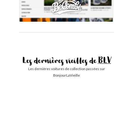
Les dernières vieilles de
BLV
Les dernières voitures de collection passées sur
BonjourLaVieille