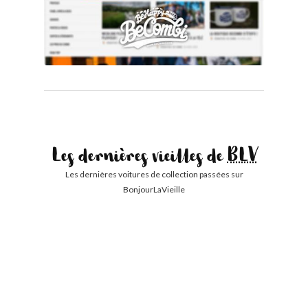
Les dernières vieilles de
BLV
Les dernières voitures de collection passées sur
BonjourLaVieille