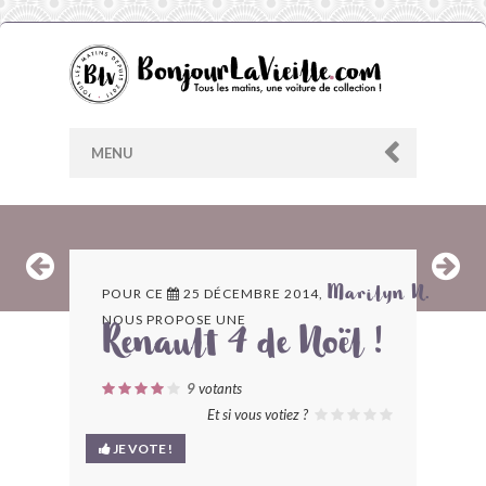
MENU
AU HASARD
POUR CE
25 DÉCEMBRE 2014,
Marilyn N.
NOUS PROPOSE UNE
ARCHIVES
Renault 4 de Noël !
LES CONTRIBUTEURS
9
votants
Et si vous votiez ?
LE BLOG
JE VOTE !