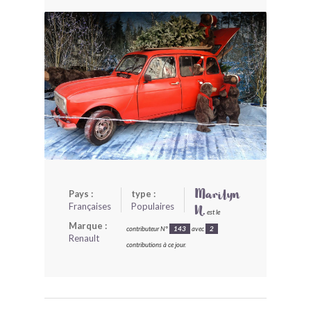
BONJOURLAVIEILLE ?
MODÈLES ET MARQUES
COMMENT FONCTIONNE BLV ?
Pays :
type :
Marilyn
Françaises
Populaires
N.
est le
Marque :
contributeur N°
143
avec
2
Renault
contributions à ce jour.