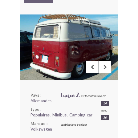
BONJOURLAVIEILLE ?
MODÈLES ET MARQUES
COMMENT FONCTIONNE BLV ?
Pays :
Lucien Z.
est le contributeur N°
Allemandes
14
type :
avec
Populaires
,
Minibus
,
Camping-car
36
Marque :
contributions à ce jour.
Volkswagen