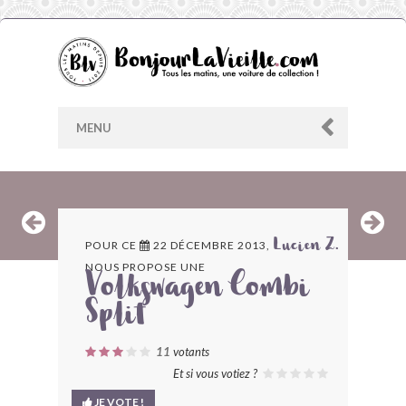
MENU
AU HASARD
POUR CE
22 DÉCEMBRE 2013,
Lucien Z.
NOUS PROPOSE UNE
ARCHIVES
Volkswagen Combi
Split
LES CONTRIBUTEURS
11
votants
LE BLOG
Et si vous votiez ?
JE VOTE !